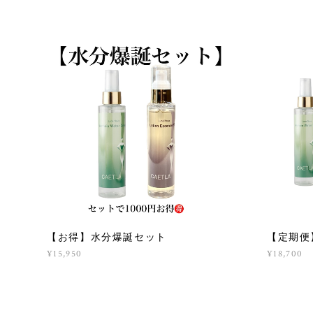
【お得】水分爆誕セット
【定期便
¥15,950
¥18,700